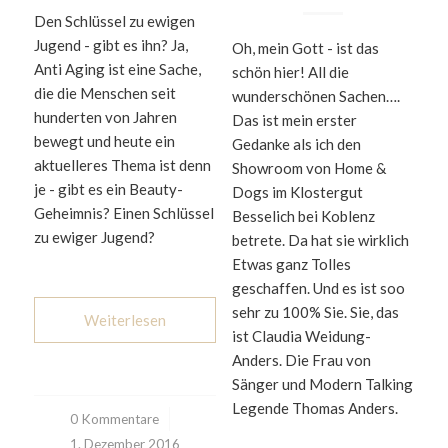
Den Schlüssel zu ewigen
Jugend - gibt es ihn? Ja,
Oh, mein Gott - ist das
Anti Aging ist eine Sache,
schön hier! All die
die die Menschen seit
wunderschönen Sachen….
hunderten von Jahren
Das ist mein erster
bewegt und heute ein
Gedanke als ich den
aktuelleres Thema ist denn
Showroom von Home &
je - gibt es ein Beauty-
Dogs im Klostergut
Geheimnis? Einen Schlüssel
Besselich bei Koblenz
zu ewiger Jugend?
betrete. Da hat sie wirklich
Etwas ganz Tolles
geschaffen. Und es ist soo
sehr zu 100% Sie. Sie, das
Weiterlesen
ist Claudia Weidung-
Anders. Die Frau von
Sänger und Modern Talking
Legende Thomas Anders.
0 Kommentare
/
1. Dezember 2016