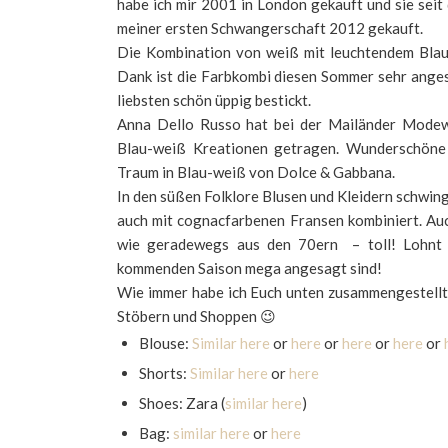
habe ich mir 2001 in London gekauft und sie seit 
meiner ersten Schwangerschaft 2012 gekauft.
Die Kombination von weiß mit leuchtendem Blau i
Dank ist die Farbkombi diesen Sommer sehr angesa
liebsten schön üppig bestickt.
Anna Dello Russo hat bei der Mailänder Modew
Blau-weiß Kreationen getragen. Wunderschöne F
Traum in Blau-weiß von Dolce & Gabbana.
In den süßen Folklore Blusen und Kleidern schwing
auch mit cognacfarbenen Fransen kombiniert. Auc
wie geradewegs aus den 70ern – toll! Lohnt si
kommenden Saison mega angesagt sind!
Wie immer habe ich Euch unten zusammengestellt 
Stöbern und Shoppen 😉
Blouse:
Similar here
or
here
or
here
or
here
or
Shorts:
Similar here
or
here
Shoes: Zara (
similar here
)
Bag:
similar here
or
here