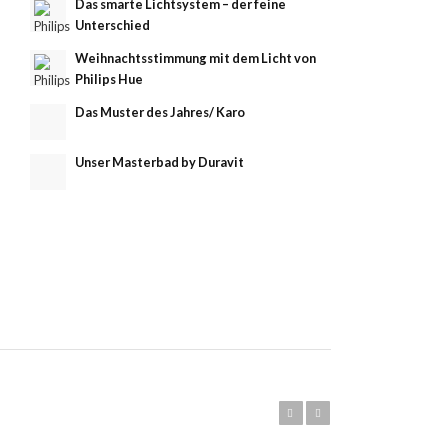
Das smarte Lichtsystem – der feine
Unterschied
Weihnachtsstimmung mit dem Licht von
Philips Hue
Das Muster des Jahres/ Karo
Unser Masterbad by Duravit
Zurück
Weiter