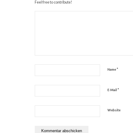
Feel free to contribute!
*
Name
*
E-Mail
Website