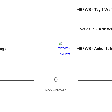
MBFWB - Tag 1 Weiß
Slovakia in RIANI: W
unge
MBFWB - Ankunft in
0
KOMMENTARE